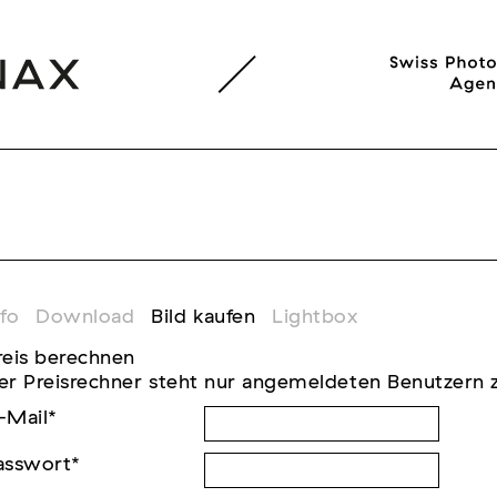
nfo
Download
Bild kaufen
Lightbox
reis berechnen
er Preisrechner steht nur angemeldeten Benutzern 
-Mail
*
asswort
*