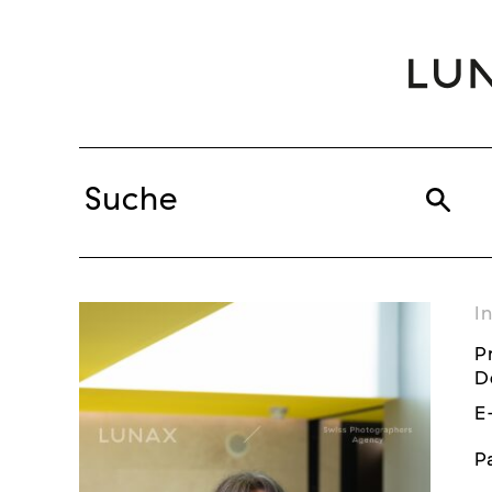
I
P
D
E
P