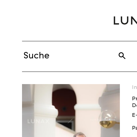
I
P
D
E
P