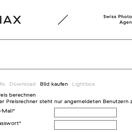
nfo
Download
Bild kaufen
Lightbox
reis berechnen
er Preisrechner steht nur angemeldeten Benutzern 
-Mail
*
asswort
*