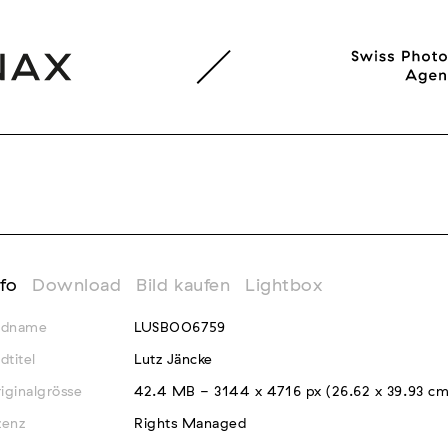
nfo
Download
Bild kaufen
Lightbox
ldname
LUSB006759
ldtitel
Lutz Jäncke
iginalgrösse
42.4 MB - 3144 x 4716 px (26.62 x 39.93 c
zenz
Rights Managed