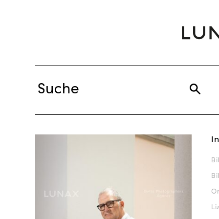
I
Bi
Bi
Or
Li