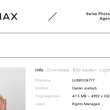
Info
Download
Bild kaufen
Ligh
Bildname
LUSB006777
Bildtitel
Daniel Jositsch
Originalgrösse
47.5 MB - 4992 x 332
Lizenz
Rights Managed