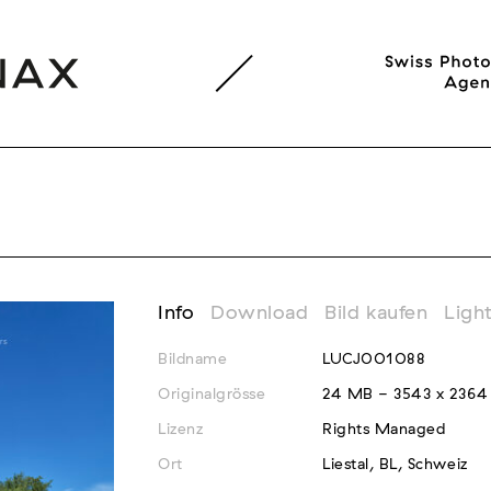
Info
Download
Bild kaufen
Ligh
Bildname
LUCJ001088
Originalgrösse
24 MB - 3543 x 2364
Lizenz
Rights Managed
Ort
Liestal, BL, Schweiz