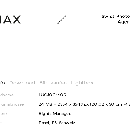
nfo
Download
Bild kaufen
Lightbox
ldname
LUCJ001106
iginalgrösse
24 MB - 2364 x 3543 px (20.02 x 30 cm @ 
zenz
Rights Managed
t
Basel, BS, Schweiz