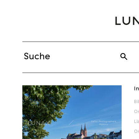
I
Bi
Or
Li
Or