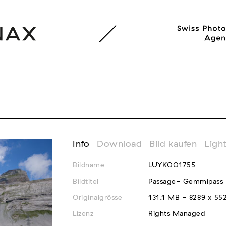
Info
Download
Bild kaufen
Ligh
Bildname
LUYK001755
Bildtitel
Passage- Gemmipass
Originalgrösse
131.1 MB - 8289 x 55
Lizenz
Rights Managed