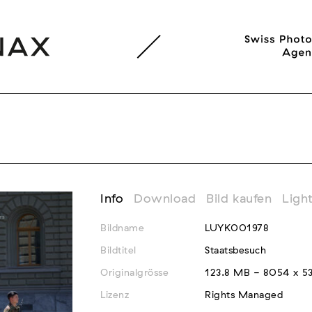
Info
Download
Bild kaufen
Ligh
Bildname
LUYK001978
Bildtitel
Staatsbesuch
Originalgrösse
123.8 MB - 8054 x 53
Lizenz
Rights Managed