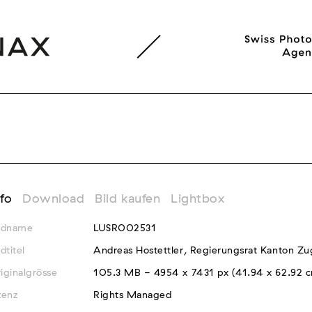
nfo
Download
Bild kaufen
Lightbox
ldname
LUSR002531
ldtitel
Andreas Hostettler, Regierungsrat Kanton Zu
iginalgrösse
105.3 MB - 4954 x 7431 px (41.94 x 62.92 
zenz
Rights Managed