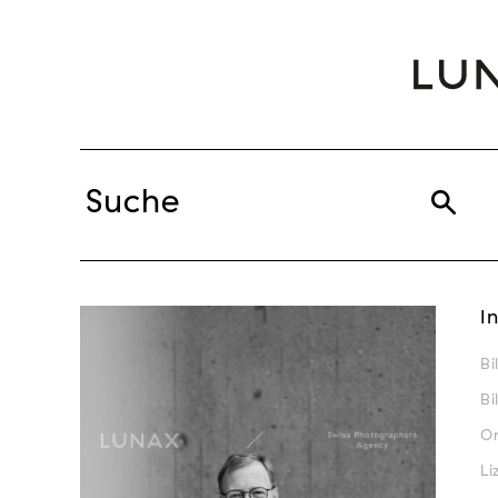
I
Bi
Bi
Or
Li