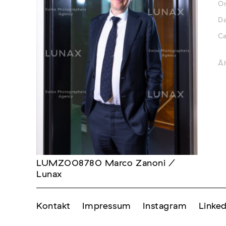
Or
D
Ca
Äh
LUMZ008780 Marco Zanoni /
Lunax
Kontakt
Impressum
Instagram
Linked