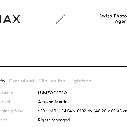
nfo
Download
Bild kaufen
Lightbox
ldname
LUMZ008780
ldtitel
Antoine Martin
iginalgrösse
128.1 MB - 5464 x 8192 px (46.26 x 69.36 
zenz
Rights Managed