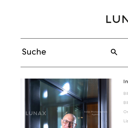
I
Bi
Bi
Or
Li