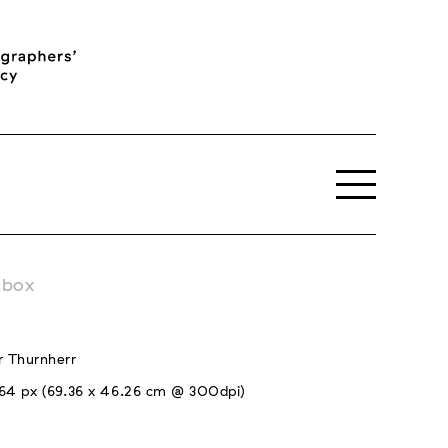
tbox
r Thurnherr
64 px (69.36 x 46.26 cm @ 300dpi)